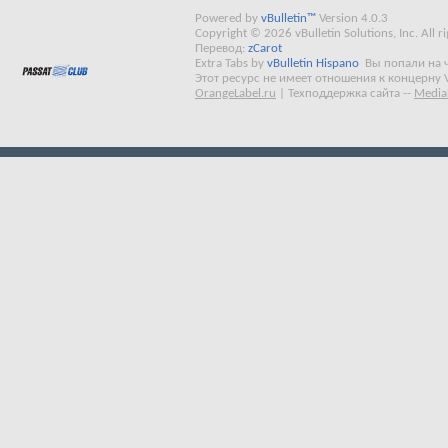
Powered by
vBulletin™
Version 4.0.3
Copyright © 2026 vBulletin Solutions, Inc. All ri
Перевод:
zCarot
Extra Tabs by
vBulletin Hispano
Вы попали на 
Этот ресурс не имеет отношения к концерну 
OrangeLabel.ru
|
Техподдержка сайта
--
Media