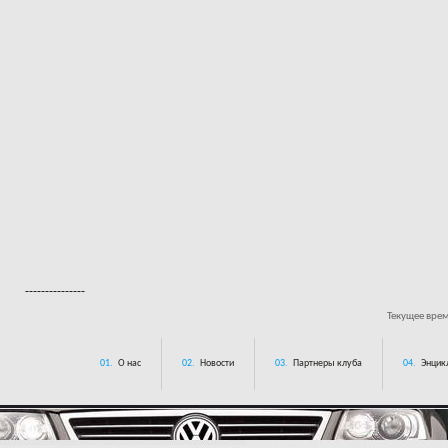
---------------
Текущее вре
01.
О нас
02.
Новости
03.
Партнеры клуба
04.
Энцик