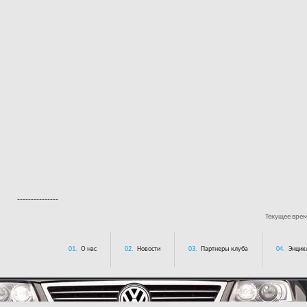
---------------
Текущее вре
01.
О нас
02.
Новости
03.
Партнеры клуба
04.
Энцик