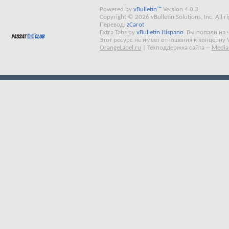
Powered by
vBulletin™
Version 4.0.3
Copyright © 2026 vBulletin Solutions, Inc. All ri
Перевод:
zCarot
Extra Tabs by
vBulletin Hispano
Вы попали на 
Этот ресурс не имеет отношения к концерну 
OrangeLabel.ru
|
Техподдержка сайта
--
Media