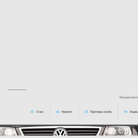
---------------
Текущее вре
01.
О нас
02.
Новости
03.
Партнеры клуба
04.
Энцик