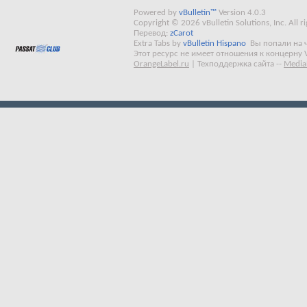
Powered by
vBulletin™
Version 4.0.3
Copyright © 2026 vBulletin Solutions, Inc. All ri
Перевод:
zCarot
Extra Tabs by
vBulletin Hispano
Вы попали на 
Этот ресурс не имеет отношения к концерну 
OrangeLabel.ru
|
Техподдержка сайта
--
Media