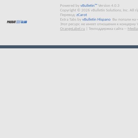
Powered by
vBulletin™
Version 4.0.3
Copyright © 2026 vBulletin Solutions, Inc. All ri
Перевод:
zCarot
Extra Tabs by
vBulletin Hispano
Вы попали на 
Этот ресурс не имеет отношения к концерну 
OrangeLabel.ru
|
Техподдержка сайта
--
Media