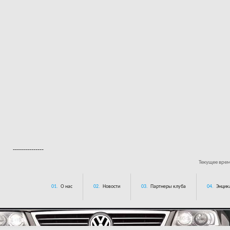
---------------
Текущее вре
01.
О нас
02.
Новости
03.
Партнеры клуба
04.
Энцик