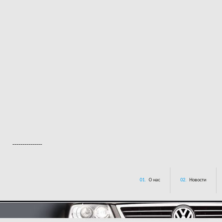
---------------
01.
О нас
02.
Новости