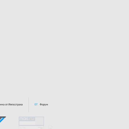
ма от Ингосстраха
07.
Форум