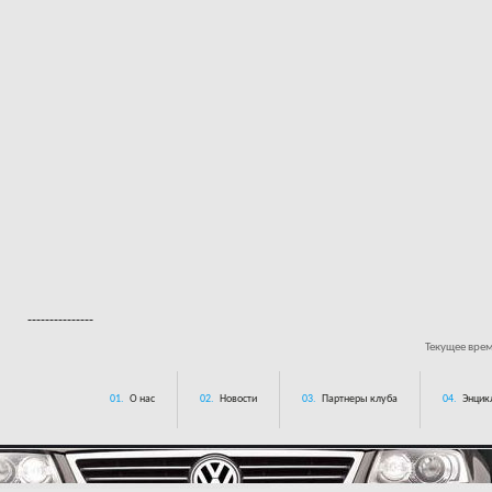
---------------
Текущее вре
01.
О нас
02.
Новости
03.
Партнеры клуба
04.
Энцик