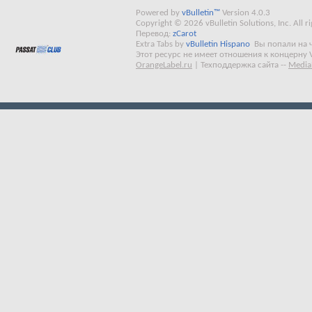
Powered by
vBulletin™
Version 4.0.3
Copyright © 2026 vBulletin Solutions, Inc. All ri
Перевод:
zCarot
Extra Tabs by
vBulletin Hispano
Вы попали на 
Этот ресурс не имеет отношения к концерну 
OrangeLabel.ru
|
Техподдержка сайта
--
Media