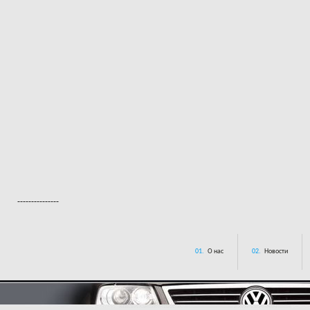
---------------
01.
О нас
02.
Новости