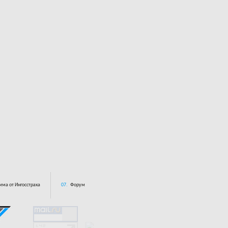
ма от Ингосстраха
07.
Форум