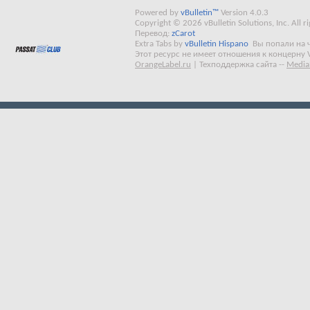
Powered by
vBulletin™
Version 4.0.3
Copyright © 2026 vBulletin Solutions, Inc. All ri
Перевод:
zCarot
Extra Tabs by
vBulletin Hispano
Вы попали на 
Этот ресурс не имеет отношения к концерну 
OrangeLabel.ru
|
Техподдержка сайта
--
Media