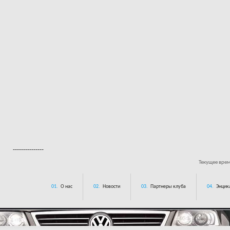
---------------
Текущее вре
01.
О нас
02.
Новости
03.
Партнеры клуба
04.
Энцик