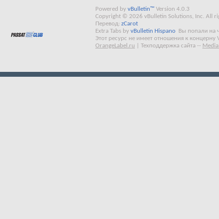
Powered by
vBulletin™
Version 4.0.3
Copyright © 2026 vBulletin Solutions, Inc. All ri
Перевод:
zCarot
Extra Tabs by
vBulletin Hispano
Вы попали на 
Этот ресурс не имеет отношения к концерну 
OrangeLabel.ru
|
Техподдержка сайта
--
Media