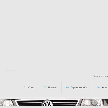
---------------
Текущее вре
01.
О нас
02.
Новости
03.
Партнеры клуба
04.
Энцик