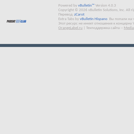
Powered by
vBulletin™
Version 4.0.3
Copyright © 2026 vBulletin Solutions, Inc. All ri
Перевод:
zCarot
Extra Tabs by
vBulletin Hispano
Вы попали на 
Этот ресурс не имеет отношения к концерну 
OrangeLabel.ru
|
Техподдержка сайта
--
Media