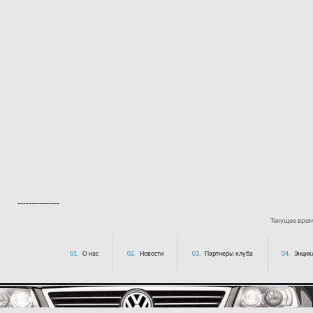
---------------
Текущее вре
01.
О нас
02.
Новости
03.
Партнеры клуба
04.
Энцик