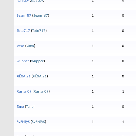
KOVLEV
(
KOVLEV
)
1
0
Seam_87
(
Seam_87
)
1
0
Toto717
(
Toto717
)
1
0
Vaxo
(
Vaxo
)
1
0
wupper
(
wupper
)
1
0
ЛЁХА 21
(
ЛЁХА 21
)
1
0
Ruslan09
(
Ruslan09
)
1
1
Tana
(
Tana
)
1
0
SvENTyS
(
SvENTyS
)
1
1