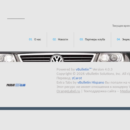
---------------
Текущее вре
01.
О нас
02.
Новости
03.
Партнеры клуба
04.
Энцик
Powered by
vBulletin™
Version 4.0.3
Copyright © 2026 vBulletin Solutions, Inc. All ri
Перевод:
zCarot
Extra Tabs by
vBulletin Hispano
Вы попали на 
Этот ресурс не имеет отношения к концерну 
OrangeLabel.ru
|
Техподдержка сайта
--
Media