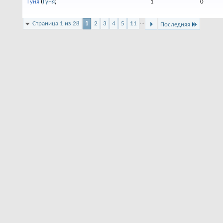
Гуня
(
Гуня
)
1
0
...
Страница 1 из 28
1
2
3
4
5
11
Последняя