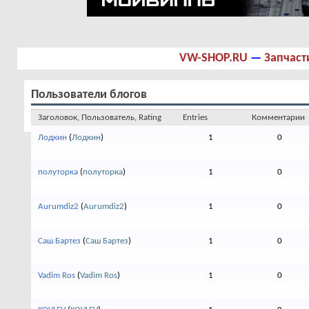
VW-SHOP.RU
—
Запчаст
Пользователи блогов
Заголовок, Пользователь, Rating
Entries
Комментарии
Лодкин
(
Лодкин
)
1
0
полуторка
(
полуторка
)
1
0
Aurumdiz2
(
Aurumdiz2
)
1
0
Саш Бартез
(
Саш Бартез
)
1
0
Vadim Ros
(
Vadim Ros
)
1
0