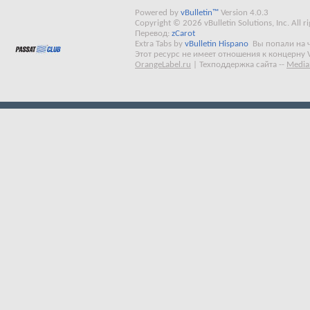
Powered by
vBulletin™
Version 4.0.3
Copyright © 2026 vBulletin Solutions, Inc. All ri
Перевод:
zCarot
Extra Tabs by
vBulletin Hispano
Вы попали на 
Этот ресурс не имеет отношения к концерну 
OrangeLabel.ru
|
Техподдержка сайта
--
Media