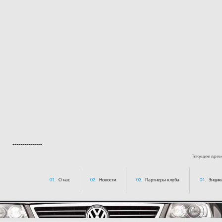
---------------
Текущее вре
01.
О нас
02.
Новости
03.
Партнеры клуба
04.
Энцик