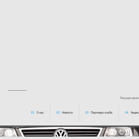
---------------
Текущее вре
01.
О нас
02.
Новости
03.
Партнеры клуба
04.
Энцик