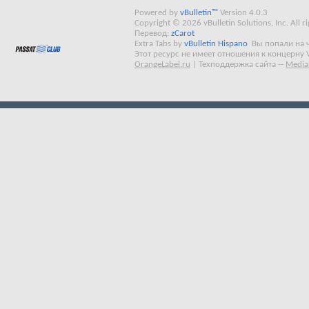
Powered by
vBulletin™
Version 4.0.3
Copyright © 2026 vBulletin Solutions, Inc. All ri
Перевод:
zCarot
Extra Tabs by
vBulletin Hispano
Вы попали на 
Этот ресурс не имеет отношения к концерну 
OrangeLabel.ru
|
Техподдержка сайта
--
Media