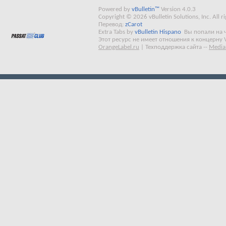
Powered by
vBulletin™
Version 4.0.3
Copyright © 2026 vBulletin Solutions, Inc. All ri
Перевод:
zCarot
Extra Tabs by
vBulletin Hispano
Вы попали на 
Этот ресурс не имеет отношения к концерну 
OrangeLabel.ru
|
Техподдержка сайта
--
Media