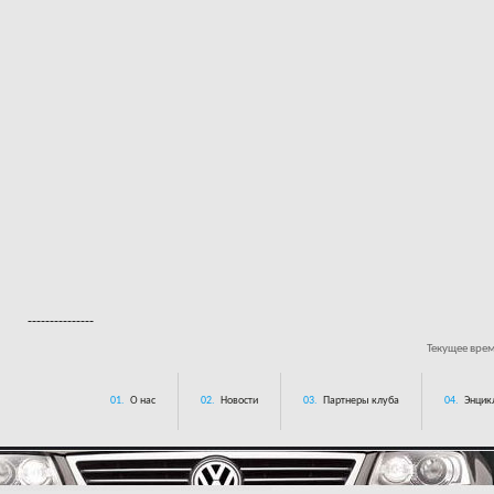
---------------
Текущее вре
01.
О нас
02.
Новости
03.
Партнеры клуба
04.
Энцик