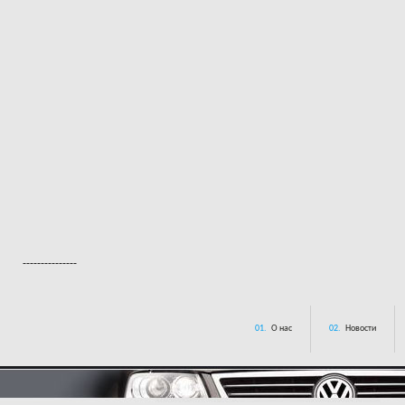
---------------
01.
О нас
02.
Новости