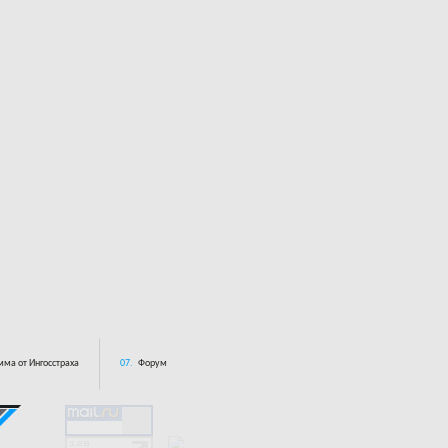
ма от Ингосстраха
07.
Форум