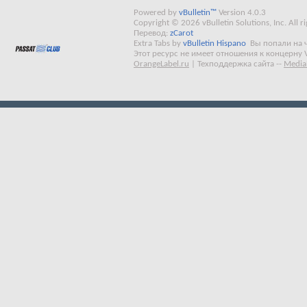
Powered by
vBulletin™
Version 4.0.3
Copyright © 2026 vBulletin Solutions, Inc. All ri
Перевод:
zCarot
Extra Tabs by
vBulletin Hispano
Вы попали на 
Этот ресурс не имеет отношения к концерну 
OrangeLabel.ru
|
Техподдержка сайта
--
Media