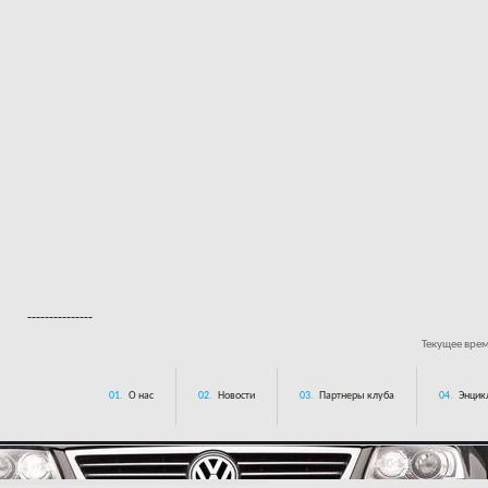
---------------
Текущее вре
01.
О нас
02.
Новости
03.
Партнеры клуба
04.
Энцик