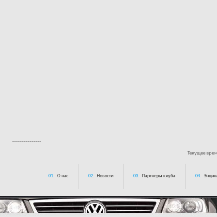
---------------
Текущее вре
01.
О нас
02.
Новости
03.
Партнеры клуба
04.
Энцик