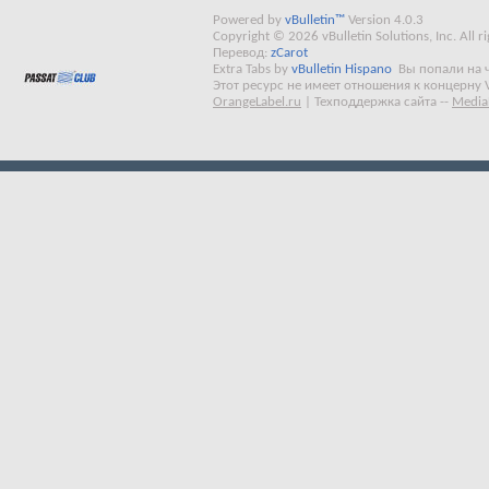
Powered by
vBulletin™
Version 4.0.3
Copyright © 2026 vBulletin Solutions, Inc. All ri
Перевод:
zCarot
Extra Tabs by
vBulletin Hispano
Вы попали на 
Этот ресурс не имеет отношения к концерну 
OrangeLabel.ru
|
Техподдержка сайта
--
Media