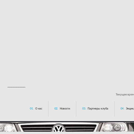
---------------
Текущее вре
01.
О нас
02.
Новости
03.
Партнеры клуба
04.
Энцик