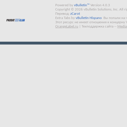
Powered by
vBulletin™
Version 4.0.3
Copyright © 2026 vBulletin Solutions, Inc. All ri
Перевод:
zCarot
Extra Tabs by
vBulletin Hispano
Вы попали на 
Этот ресурс не имеет отношения к концерну 
OrangeLabel.ru
|
Техподдержка сайта
--
Media