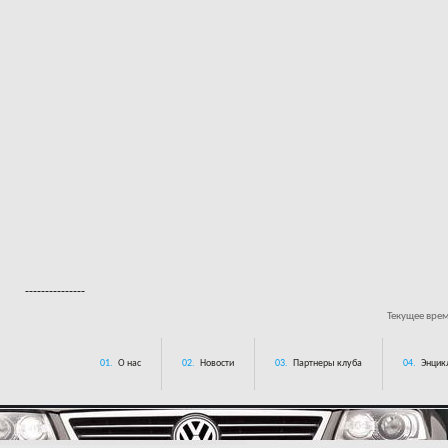
---------------
Текущее вре
01.
О нас
02.
Новости
03.
Партнеры клуба
04.
Энцик