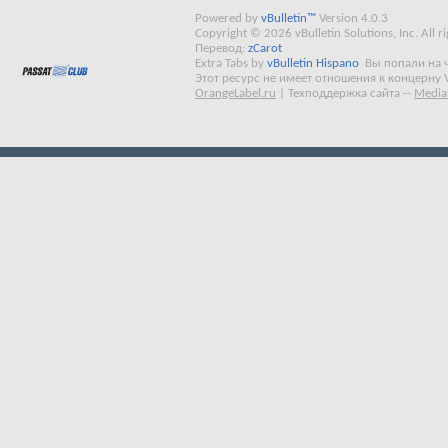
Powered by
vBulletin™
Version 4.0.3
Copyright © 2026 vBulletin Solutions, Inc. All ri
Перевод:
zCarot
Extra Tabs by
vBulletin Hispano
Вы попали на 
Этот ресурс не имеет отношения к концерну 
OrangeLabel.ru
|
Техподдержка сайта
--
Media