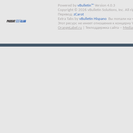
Powered by
vBulletin™
Version 4.0.3
Copyright © 2026 vBulletin Solutions, Inc. All ri
Перевод:
zCarot
Extra Tabs by
vBulletin Hispano
Вы попали на 
Этот ресурс не имеет отношения к концерну 
OrangeLabel.ru
|
Техподдержка сайта
--
Media