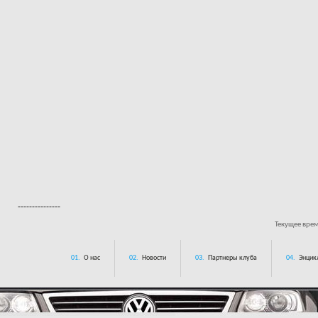
---------------
Текущее вре
01.
О нас
02.
Новости
03.
Партнеры клуба
04.
Энцик