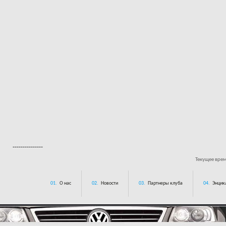
---------------
Текущее вре
01.
О нас
02.
Новости
03.
Партнеры клуба
04.
Энцик