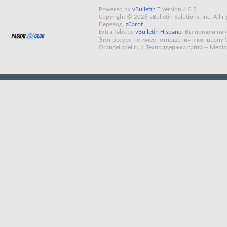
Powered by
vBulletin™
Version 4.0.3
Copyright © 2026 vBulletin Solutions, Inc. All ri
Перевод:
zCarot
Extra Tabs by
vBulletin Hispano
Вы попали на 
Этот ресурс не имеет отношения к концерну 
OrangeLabel.ru
|
Техподдержка сайта
--
Media