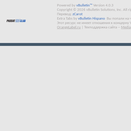
Powered by
vBulletin™
Version 4.0.3
Copyright © 2026 vBulletin Solutions, Inc. All ri
Перевод:
zCarot
Extra Tabs by
vBulletin Hispano
Вы попали на 
Этот ресурс не имеет отношения к концерну 
OrangeLabel.ru
|
Техподдержка сайта
--
Media