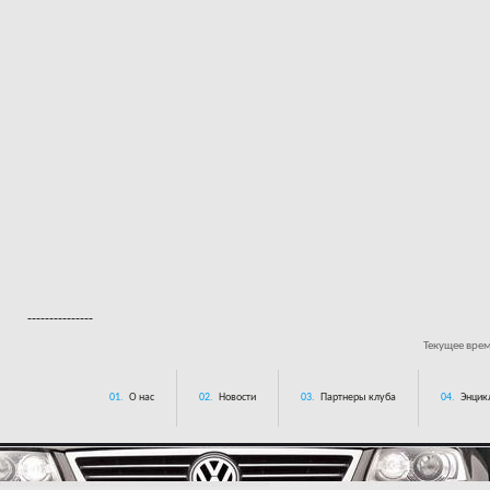
---------------
Текущее вре
01.
О нас
02.
Новости
03.
Партнеры клуба
04.
Энцик