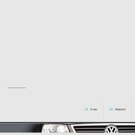
---------------
01.
О нас
02.
Новости