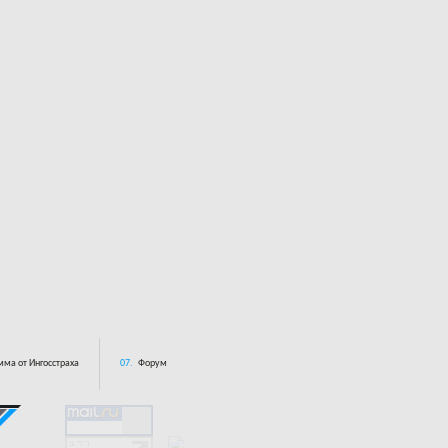
ма от Ингосстраха
07.
Форум