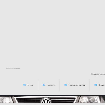
---------------
Текущее вре
01.
О нас
02.
Новости
03.
Партнеры клуба
04.
Энцик