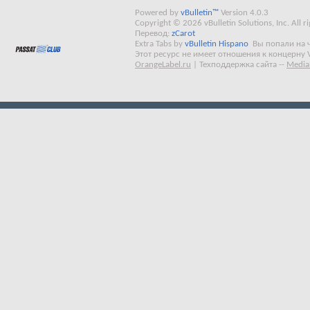
Powered by
vBulletin™
Version 4.0.3
Copyright © 2026 vBulletin Solutions, Inc. All ri
Перевод:
zCarot
Extra Tabs by
vBulletin Hispano
Вы попали на 
Этот ресурс не имеет отношения к концерну 
OrangeLabel.ru
|
Техподдержка сайта
--
Media