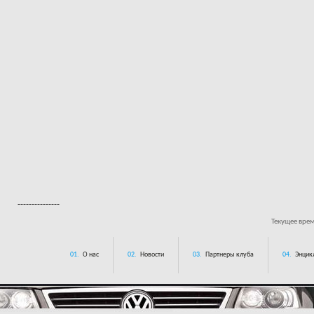
---------------
Текущее вре
01.
О нас
02.
Новости
03.
Партнеры клуба
04.
Энцик