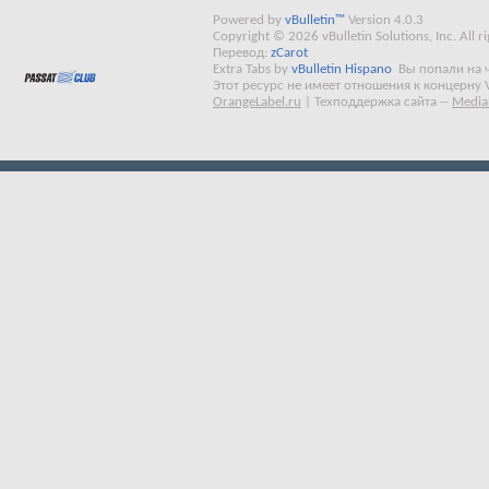
Powered by
vBulletin™
Version 4.0.3
Copyright © 2026 vBulletin Solutions, Inc. All ri
Перевод:
zCarot
Extra Tabs by
vBulletin Hispano
Вы попали на 
Этот ресурс не имеет отношения к концерну 
OrangeLabel.ru
|
Техподдержка сайта
--
Media