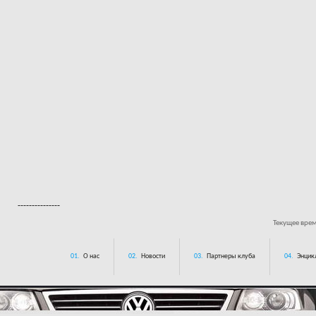
---------------
Текущее вре
01.
О нас
02.
Новости
03.
Партнеры клуба
04.
Энцик