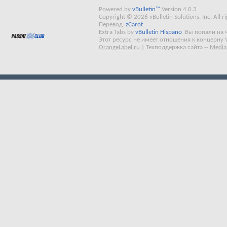
Powered by
vBulletin™
Version 4.0.3
Copyright © 2026 vBulletin Solutions, Inc. All ri
Перевод:
zCarot
Extra Tabs by
vBulletin Hispano
Вы попали на 
Этот ресурс не имеет отношения к концерну 
OrangeLabel.ru
|
Техподдержка сайта
--
Media