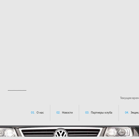
---------------
Текущее вре
01.
О нас
02.
Новости
03.
Партнеры клуба
04.
Энцик