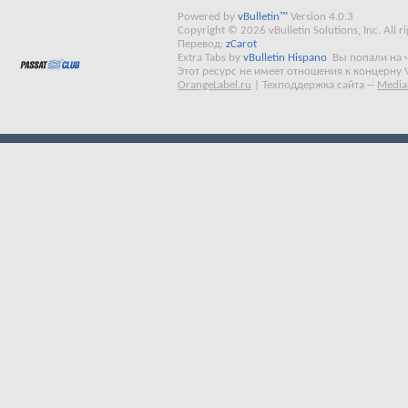
Powered by
vBulletin™
Version 4.0.3
Copyright © 2026 vBulletin Solutions, Inc. All ri
Перевод:
zCarot
Extra Tabs by
vBulletin Hispano
Вы попали на 
Этот ресурс не имеет отношения к концерну 
OrangeLabel.ru
|
Техподдержка сайта
--
Media