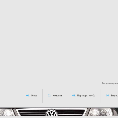
---------------
Текущее вре
01.
О нас
02.
Новости
03.
Партнеры клуба
04.
Энцик