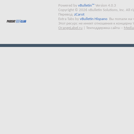
Powered by
vBulletin™
Version 4.0.3
Copyright © 2026 vBulletin Solutions, Inc. All ri
Перевод:
zCarot
Extra Tabs by
vBulletin Hispano
Вы попали на 
Этот ресурс не имеет отношения к концерну 
OrangeLabel.ru
|
Техподдержка сайта
--
Media