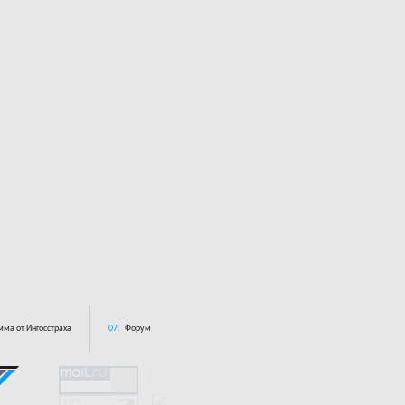
ма от Ингосстраха
07.
Форум