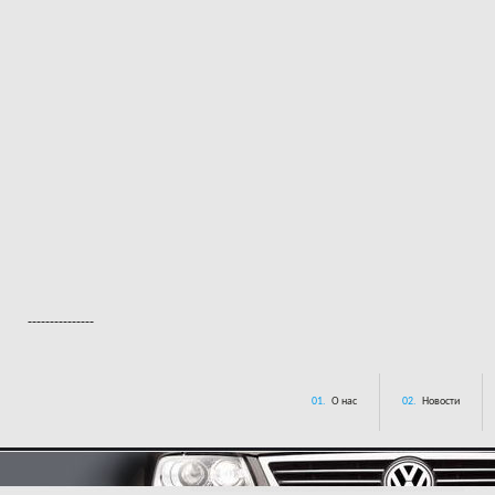
---------------
01.
О нас
02.
Новости