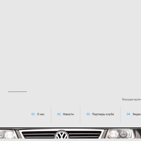
---------------
Текущее вре
01.
О нас
02.
Новости
03.
Партнеры клуба
04.
Энцик