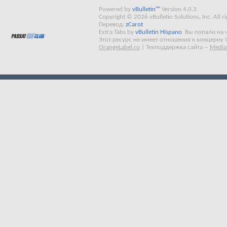
Powered by
vBulletin™
Version 4.0.3
Copyright © 2026 vBulletin Solutions, Inc. All ri
Перевод:
zCarot
Extra Tabs by
vBulletin Hispano
Вы попали на 
Этот ресурс не имеет отношения к концерну 
OrangeLabel.ru
|
Техподдержка сайта
--
Media