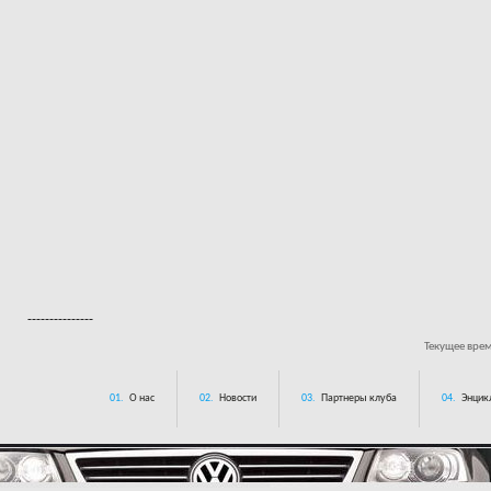
---------------
Текущее вре
01.
О нас
02.
Новости
03.
Партнеры клуба
04.
Энцик