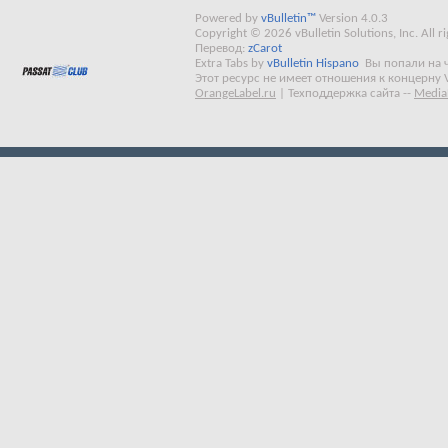
Powered by
vBulletin™
Version 4.0.3
Copyright © 2026 vBulletin Solutions, Inc. All ri
Перевод:
zCarot
Extra Tabs by
vBulletin Hispano
Вы попали на 
Этот ресурс не имеет отношения к концерну 
OrangeLabel.ru
|
Техподдержка сайта
--
Media