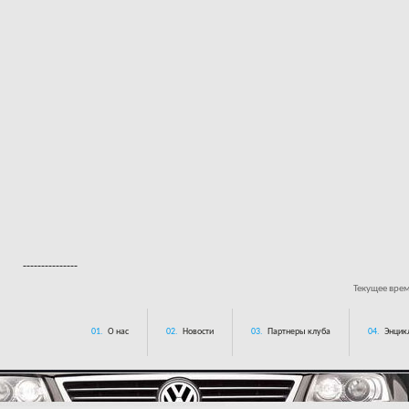
---------------
Текущее вре
01.
О нас
02.
Новости
03.
Партнеры клуба
04.
Энцик