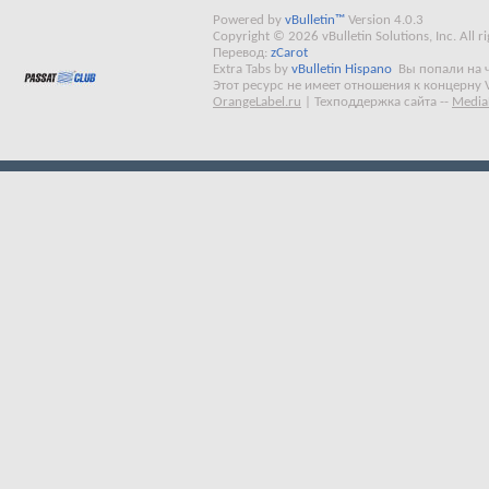
Powered by
vBulletin™
Version 4.0.3
Copyright © 2026 vBulletin Solutions, Inc. All ri
Перевод:
zCarot
Extra Tabs by
vBulletin Hispano
Вы попали на 
Этот ресурс не имеет отношения к концерну 
OrangeLabel.ru
|
Техподдержка сайта
--
Media