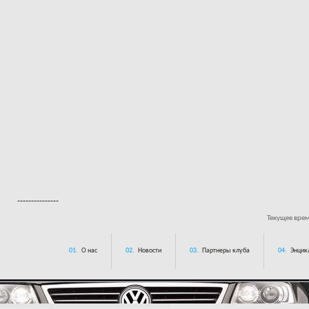
---------------
Текущее вре
01.
О нас
02.
Новости
03.
Партнеры клуба
04.
Энцик