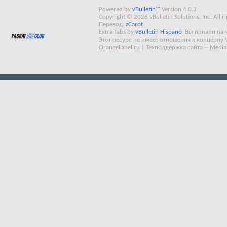
Powered by
vBulletin™
Version 4.0.3
Copyright © 2026 vBulletin Solutions, Inc. All ri
Перевод:
zCarot
Extra Tabs by
vBulletin Hispano
Вы попали на 
Этот ресурс не имеет отношения к концерну 
OrangeLabel.ru
|
Техподдержка сайта
--
Media