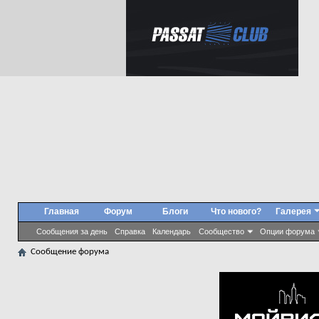
Главная
Форум
Блоги
Что нового?
Галерея
Сообщения за день
Справка
Календарь
Сообщество
Опции форума
Сообщение форума