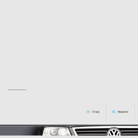
---------------
01.
О нас
02.
Новости