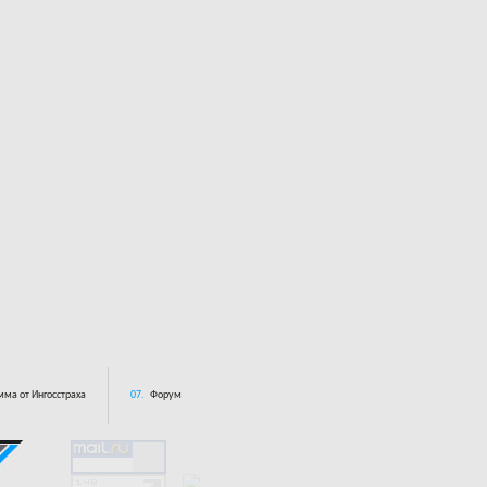
ма от Ингосстраха
07.
Форум