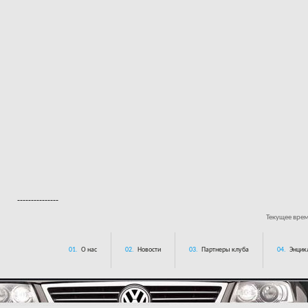
---------------
Текущее вре
01.
О нас
02.
Новости
03.
Партнеры клуба
04.
Энцик