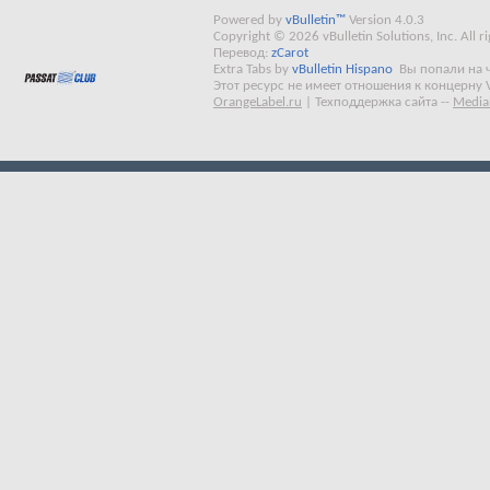
Powered by
vBulletin™
Version 4.0.3
Copyright © 2026 vBulletin Solutions, Inc. All ri
Перевод:
zCarot
Extra Tabs by
vBulletin Hispano
Вы попали на 
Этот ресурс не имеет отношения к концерну 
OrangeLabel.ru
|
Техподдержка сайта
--
Media