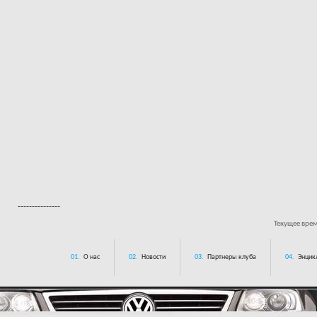
---------------
Текущее вре
01.
О нас
02.
Новости
03.
Партнеры клуба
04.
Энцик