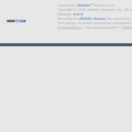
Powered by
vBulletin™
Version 4.0.3
Copyright © 2026 vBulletin Solutions, Inc. All ri
Перевод:
zCarot
Extra Tabs by
vBulletin Hispano
Вы попали на 
Этот ресурс не имеет отношения к концерну 
OrangeLabel.ru
|
Техподдержка сайта
--
Media