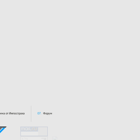
ма от Ингосстраха
07.
Форум