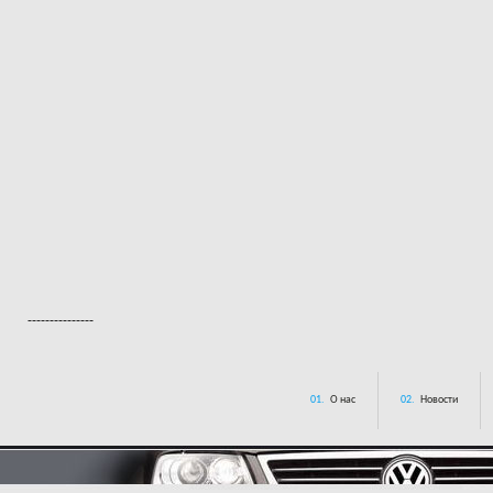
---------------
01.
О нас
02.
Новости