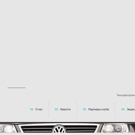
---------------
Текущее вре
01.
О нас
02.
Новости
03.
Партнеры клуба
04.
Энцик