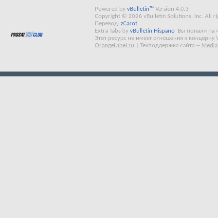
Powered by
vBulletin™
Version 4.0.3
Copyright © 2026 vBulletin Solutions, Inc. All ri
Перевод:
zCarot
Extra Tabs by
vBulletin Hispano
Вы попали на 
Этот ресурс не имеет отношения к концерну 
OrangeLabel.ru
|
Техподдержка сайта
--
Media