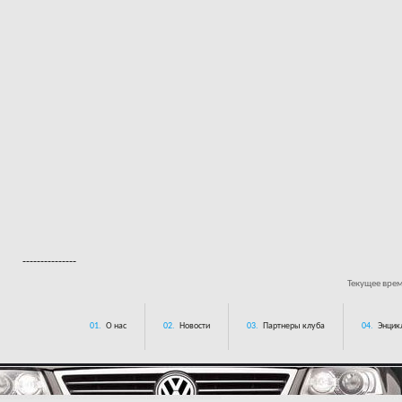
---------------
Текущее вре
01.
О нас
02.
Новости
03.
Партнеры клуба
04.
Энцик