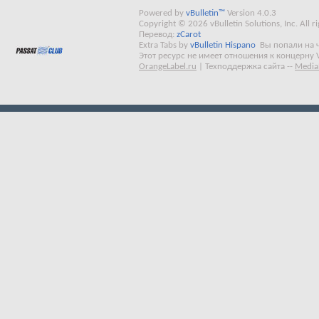
Powered by
vBulletin™
Version 4.0.3
Copyright © 2026 vBulletin Solutions, Inc. All ri
Перевод:
zCarot
Extra Tabs by
vBulletin Hispano
Вы попали на 
Этот ресурс не имеет отношения к концерну 
OrangeLabel.ru
|
Техподдержка сайта
--
Media