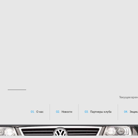
---------------
Текущее вре
01.
О нас
02.
Новости
03.
Партнеры клуба
04.
Энцик