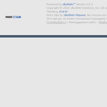
Powered by
vBulletin™
Version 4.0.3
Copyright © 2026 vBulletin Solutions, Inc. All ri
Перевод:
zCarot
Extra Tabs by
vBulletin Hispano
Вы попали на 
Этот ресурс не имеет отношения к концерну 
OrangeLabel.ru
|
Техподдержка сайта
--
Media