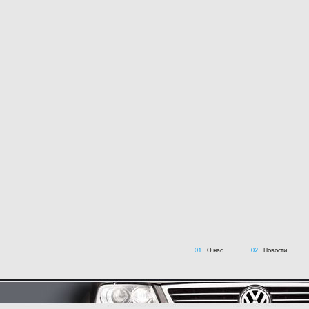
---------------
01.
О нас
02.
Новости