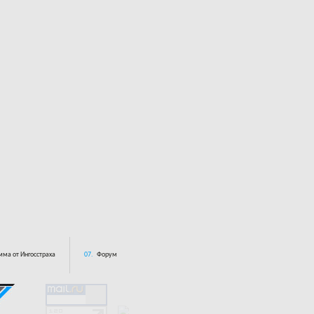
ма от Ингосстраха
07.
Форум