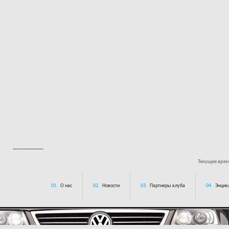
---------------
Текущее вре
01.
О нас
02.
Новости
03.
Партнеры клуба
04.
Энцик