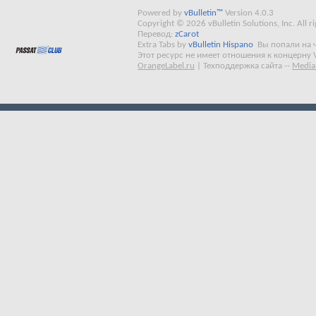
Powered by
vBulletin™
Version 4.0.3
Copyright © 2026 vBulletin Solutions, Inc. All ri
Перевод:
zCarot
Extra Tabs by
vBulletin Hispano
Вы попали на 
Этот ресурс не имеет отношения к концерну 
OrangeLabel.ru
|
Техподдержка сайта
--
Media