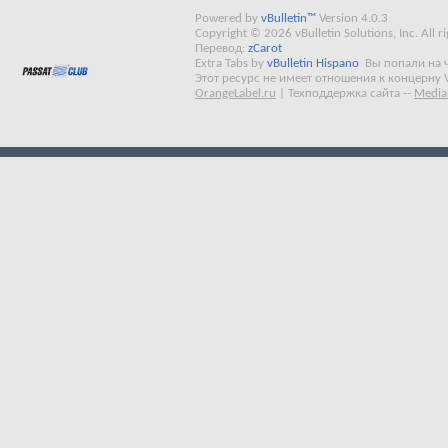
Powered by
vBulletin™
Version 4.0.3
Copyright © 2026 vBulletin Solutions, Inc. All ri
Перевод:
zCarot
Extra Tabs by
vBulletin Hispano
Вы попали на 
Этот ресурс не имеет отношения к концерну 
OrangeLabel.ru
|
Техподдержка сайта
--
Media