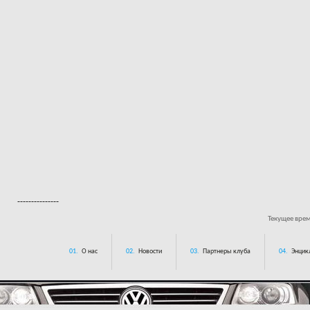
---------------
Текущее вре
01.
О нас
02.
Новости
03.
Партнеры клуба
04.
Энцик