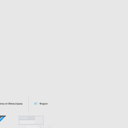
ма от Ингосстраха
07.
Форум