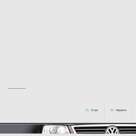
---------------
01.
О нас
02.
Новости