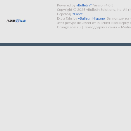
Powered by
vBulletin™
Version 4.0.3
Copyright © 2026 vBulletin Solutions, Inc. All ri
Перевод:
zCarot
Extra Tabs by
vBulletin Hispano
Вы попали на 
Этот ресурс не имеет отношения к концерну 
OrangeLabel.ru
|
Техподдержка сайта
--
Media