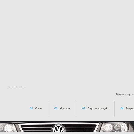
---------------
Текущее вре
01.
О нас
02.
Новости
03.
Партнеры клуба
04.
Энцик