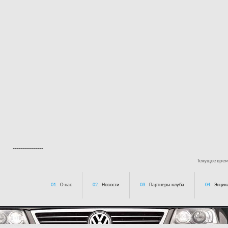
---------------
Текущее вре
01.
О нас
02.
Новости
03.
Партнеры клуба
04.
Энцик