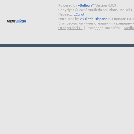
Powered by
vBulletin™
Version 4.0.3
Copyright © 2026 vBulletin Solutions, Inc. All ri
Перевод:
zCarot
Extra Tabs by
vBulletin Hispano
Вы попали на 
Этот ресурс не имеет отношения к концерну 
OrangeLabel.ru
|
Техподдержка сайта
--
Media