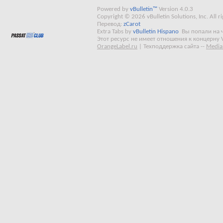
Powered by
vBulletin™
Version 4.0.3
Copyright © 2026 vBulletin Solutions, Inc. All ri
Перевод:
zCarot
Extra Tabs by
vBulletin Hispano
Вы попали на 
Этот ресурс не имеет отношения к концерну 
OrangeLabel.ru
|
Техподдержка сайта
--
Media