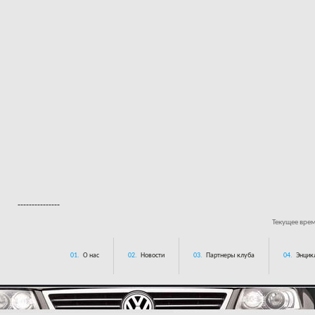
---------------
Текущее вре
01.
О нас
02.
Новости
03.
Партнеры клуба
04.
Энцик