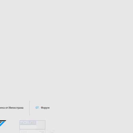
ма от Ингосстраха
07.
Форум