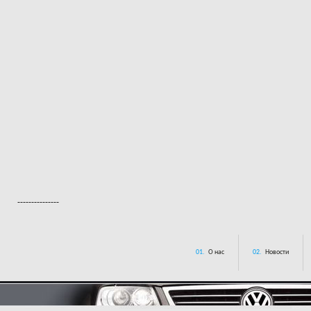
---------------
01.
О нас
02.
Новости