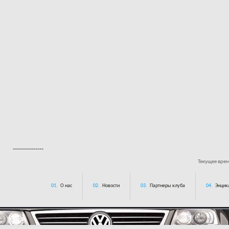
---------------
Текущее вре
01.
О нас
02.
Новости
03.
Партнеры клуба
04.
Энцик