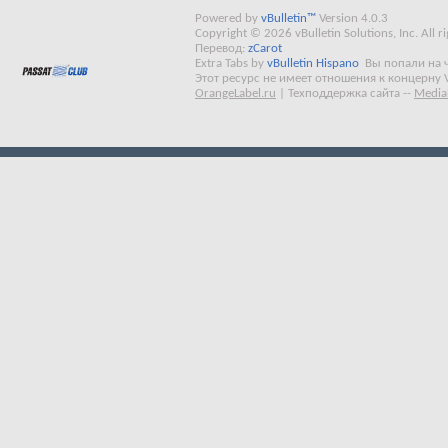
Powered by
vBulletin™
Version 4.0.3
Copyright © 2026 vBulletin Solutions, Inc. All ri
Перевод:
zCarot
Extra Tabs by
vBulletin Hispano
Вы попали на 
Этот ресурс не имеет отношения к концерну 
OrangeLabel.ru
|
Техподдержка сайта
--
Media