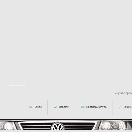
---------------
Текущее вре
01.
О нас
02.
Новости
03.
Партнеры клуба
04.
Энцик