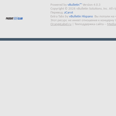
Powered by
vBulletin™
Version 4.0.3
Copyright © 2026 vBulletin Solutions, Inc. All ri
Перевод:
zCarot
Extra Tabs by
vBulletin Hispano
Вы попали на 
Этот ресурс не имеет отношения к концерну 
OrangeLabel.ru
|
Техподдержка сайта
--
Media